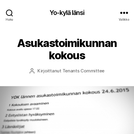
Yo-kylä länsi
Haku
Valikko
Asukastoimikunnan
kokous
Kirjoittanut
Tenants Committee
Kirjoittaja