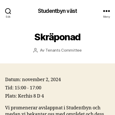
Studentbyn väst
Sök
Meny
Skräponad
Av
Tenants Committee
Inläggsförfattare
Datum:
november 2, 2024
Tid:
15:00 - 17:00
Plats:
Kerhis 8 D 4
Vi promenerar avslappnat i Studentbyn och
medan vi bekantar oss med området och dess