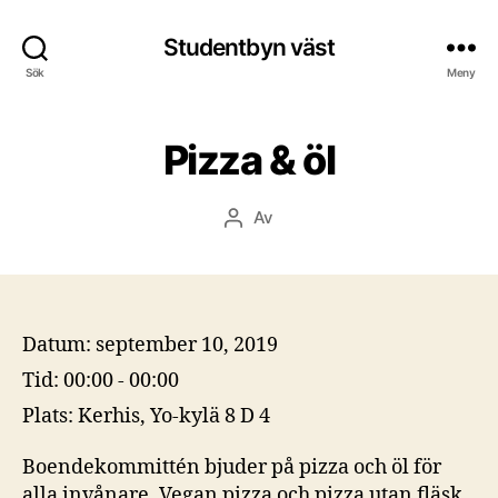
Studentbyn väst
Sök
Meny
Pizza & öl
Av
Inläggsförfattare
Datum:
september 10, 2019
Tid:
00:00 - 00:00
Plats:
Kerhis, Yo-kylä 8 D 4
Boendekommittén bjuder på pizza och öl för
alla invånare. Vegan pizza och pizza utan fläsk