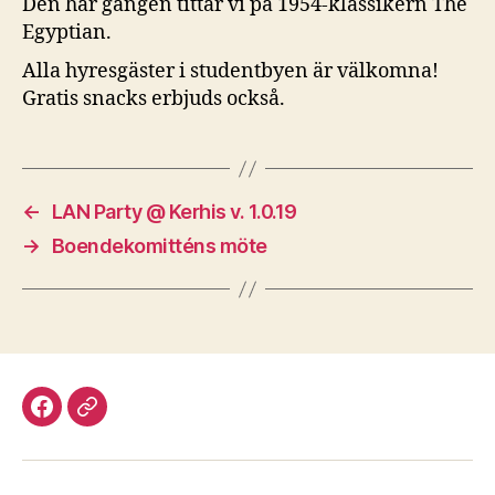
Den här gången tittar vi på 1954-klassikern The
Egyptian.
Alla hyresgäster i studentbyen är välkomna!
Gratis snacks erbjuds också.
←
LAN Party @ Kerhis v. 1.0.19
→
Boendekomitténs möte
Facebook
Discord