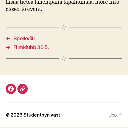
Lisää tietoa lähempänä tapahtumaa, more info
closer to event.
←
Spelkväll
→
Filmklubb 30.5.
Facebook
Discord
© 2026
Studentbyn väst
Upp
↑