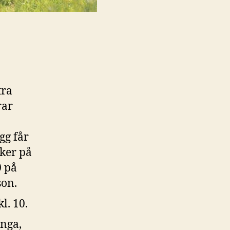
tra
rar
gg får
aker på
0 på
son.
l. 10.
nga,