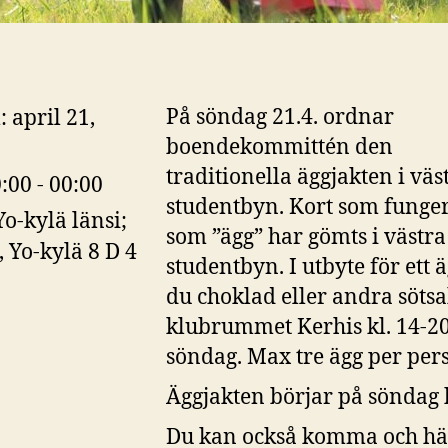
På söndag 21.4. ordnar
:
april 21,
boendekommittén den
traditionella äggjakten i väs
:00 - 00:00
studentbyn. Kort som funge
Yo-kylä länsi;
som ”ägg” har gömts i västra
, Yo-kylä 8 D 4
studentbyn. I utbyte för ett ä
du choklad eller andra söts
klubrummet Kerhis kl. 14-2
söndag. Max tre ägg per per
Äggjakten börjar på söndag k
Du kan också komma och hä