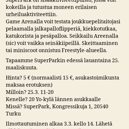
SuperPark on sisäaktiviteettipuisto, jossa voit
kokeilla ja tutustua moneen erilaisen
urheiluaktiviteettiin.
Game Arenalla voit testata joukkuepelitaitojasi
pelaamalla jalkapalloflipperiä, kiekkotutkaa,
katukorista ja pesäpalloa. Seikkailu Areenalla
(sic) voit vaikka seinäkiipeillä. Skeittaaminen
tai miniscoot onnistuu Freestyle-alueella.
Tapaamme SuperParkin edessä lauantaina 25.
maaliskuuta.
Hinta? 5 € (normaalisti 15 €, asukastoimikunta
maksaa erotuksen)
Milloin? 25.3. 11-20
Kenelle? 20 Yo-kylä lännen asukkaalle
Missä? SuperPark, Kongressikuja 1, 20540
Turku
Ilmottautuminen alkaa 3.3. kello 14. Lähetä