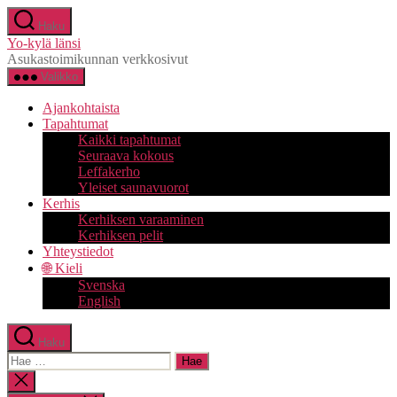
Siirry
Haku
sisältöön
Yo-kylä länsi
Asukastoimikunnan verkkosivut
Valikko
Ajankohtaista
Tapahtumat
Kaikki tapahtumat
Seuraava kokous
Leffakerho
Yleiset saunavuorot
Kerhis
Kerhiksen varaaminen
Kerhiksen pelit
Yhteystiedot
🌐 Kieli
Svenska
English
Haku
Haku:
Sulje
haku