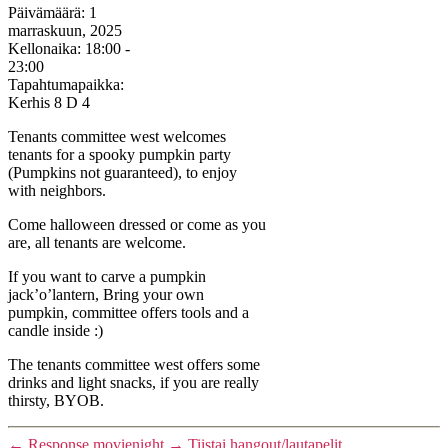
Päivämäärä:
1
marraskuun, 2025
Kellonaika:
18:00 -
23:00
Tapahtumapaikka:
Kerhis 8 D 4
Tenants committee west welcomes
tenants for a spooky pumpkin party
(Pumpkins not guaranteed), to enjoy
with neighbors.
Come halloween dressed or come as you
are, all tenants are welcome.
If you want to carve a pumpkin
jack’o’lantern, Bring your own
pumpkin, committee offers tools and a
candle inside :)
The tenants committee west offers some
drinks and light snacks, if you are really
thirsty, BYOB.
←
Response movienight
→
Tiistai hangout/lautapelit