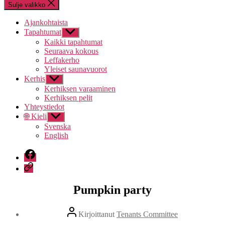
Sulje valikko
Ajankohtaista
Tapahtumat
Näytä
alavalikko
Kaikki tapahtumat
Seuraava kokous
Leffakerho
Yleiset saunavuorot
Kerhis
Näytä
alavalikko
Kerhiksen varaaminen
Kerhiksen pelit
Yhteystiedot
🌐 Kieli
Näytä
alavalikko
Svenska
English
Facebook
Discord
Pumpkin party
Kirjoittaja
Kirjoittanut
Tenants Committee