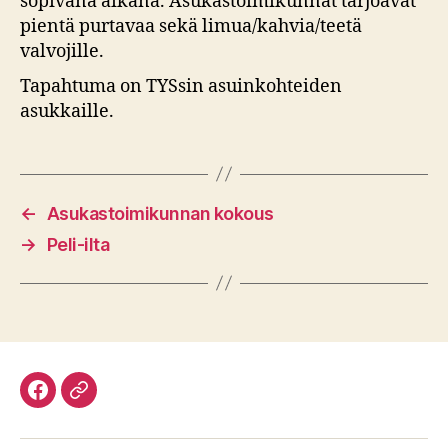
sopivana aikana. Asukastoimikunnat tarjoavat
pientä purtavaa sekä limua/kahvia/teetä
valvojille.
Tapahtuma on TYSsin asuinkohteiden
asukkaille.
←
Asukastoimikunnan kokous
→
Peli-ilta
Facebook
Discord