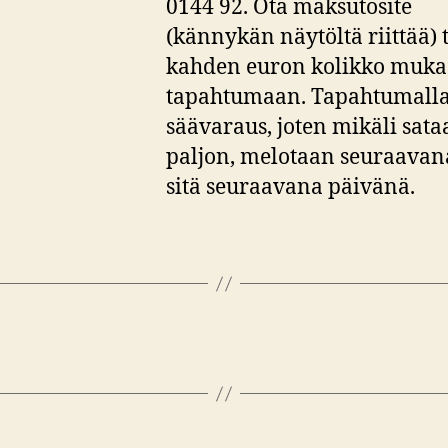
0144 92. Ota maksutosite
(kännykän näytöltä riittää) 
kahden euron kolikko muk
tapahtumaan. Tapahtumall
säävaraus, joten mikäli sata
paljon, melotaan seuraavana
sitä seuraavana päivänä.