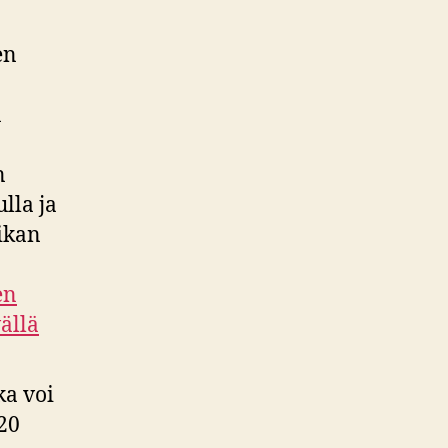
en
n
n
lla ja
ikan
en
ällä
ka voi
820