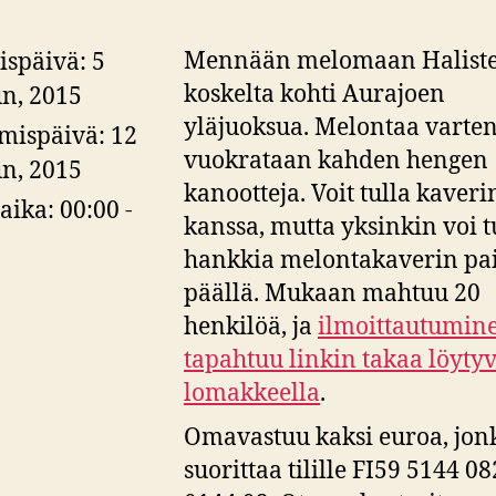
Mennään melomaan Halist
ispäivä:
5
koskelta kohti Aurajoen
n, 2015
yläjuoksua. Melontaa varte
ymispäivä:
12
vuokrataan kahden hengen
n, 2015
kanootteja. Voit tulla kaveri
aika:
00:00 -
kanssa, mutta yksinkin voi tu
hankkia melontakaverin pa
päällä. Mukaan mahtuu 20
henkilöä, ja
ilmoittautumin
tapahtuu linkin takaa löytyv
lomakkeella
.
Omavastuu kaksi euroa, jon
suorittaa tilille FI59 5144 0