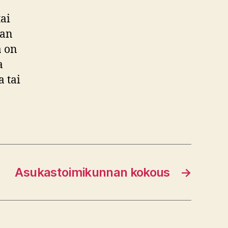
tai
aan
a on
a
 tai
Asukastoimikunnan kokous
→