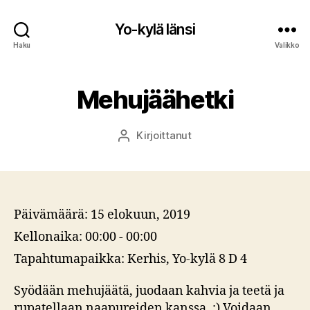
Yo-kylä länsi
Haku
Valikko
Mehujäähetki
Kirjoittanut
Kirjoittaja
Päivämäärä:
15 elokuun, 2019
Kellonaika:
00:00 - 00:00
Tapahtumapaikka:
Kerhis, Yo-kylä 8 D 4
Syödään mehujäätä, juodaan kahvia ja teetä ja
rupatellaan naapureiden kanssa. :) Voidaan