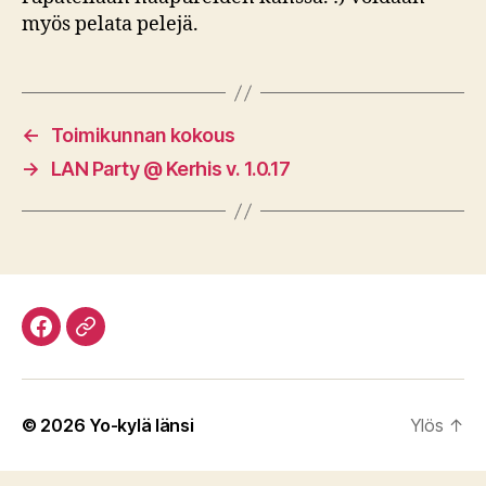
myös pelata pelejä.
←
Toimikunnan kokous
→
LAN Party @ Kerhis v. 1.0.17
Facebook
Discord
© 2026
Yo-kylä länsi
Ylös
↑