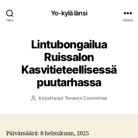
Yo-kylä länsi
Haku
Valikko
Lintubongailua
Ruissalon
Kasvitieteellisessä
puutarhassa
Kirjoittanut
Tenants Committee
Kirjoittaja
Päivämäärä:
8 helmikuun, 2025