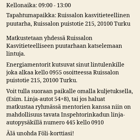
Kellonaika:
09:00 - 13:00
Tapahtumapaikka:
Ruissalon kasvitieteellinen
puutarha, Ruissalon puistotie 215, 20100 Turku
Matkustetaan yhdessä Ruissalon
Kasvitieteelliseen puutarhaan katselemaan
lintuja.
Energiamentorit kutsuvat sinut lintulenkille
joka alkaa kello 0955 osoitteessa Ruissalon
puistotie 215, 20100 Turku.
Voit tulla suoraan paikalle omalla kuljetuksella,
(Esim. Linja-autot 54+8), tai jos haluat
matkustaa ryhmässä mentorien kanssa niin on
mahdollisuus tavata Inspehtorinkadun linja-
autopysäkillä numero 445 kello 0910
Älä unohda Föli-korttiasi!