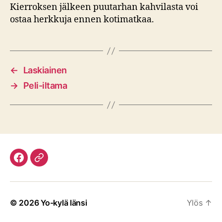
Kierroksen jälkeen puutarhan kahvilasta voi
ostaa herkkuja ennen kotimatkaa.
←
Laskiainen
→
Peli-iltama
Facebook
Discord
© 2026
Yo-kylä länsi
Ylös
↑