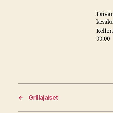
Päivä
kesäku
Kellon
00:00
←
Grillajaiset