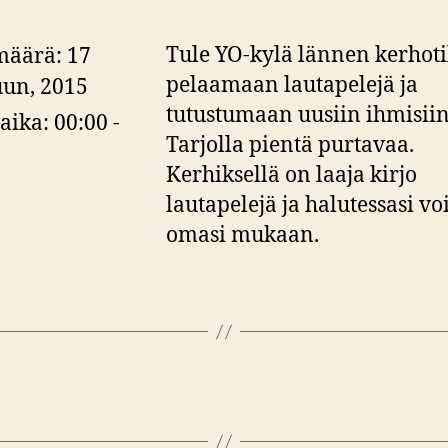
Tule YO-kylä lännen kerhot
määrä:
17
pelaamaan lautapelejä ja
un, 2015
tutustumaan uusiin ihmisiin
aika:
00:00 -
Tarjolla pientä purtavaa.
Kerhiksellä on laaja kirjo
lautapelejä ja halutessasi voi
omasi mukaan.