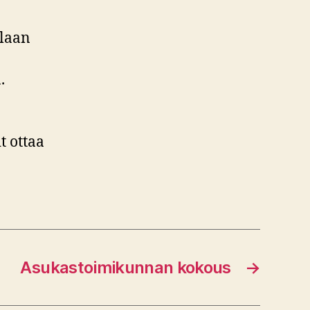
ilaan
.
t ottaa
Asukastoimikunnan kokous
→