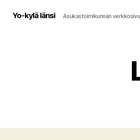
Yo-kylä länsi
Asukastoimikunnan verkkosivu