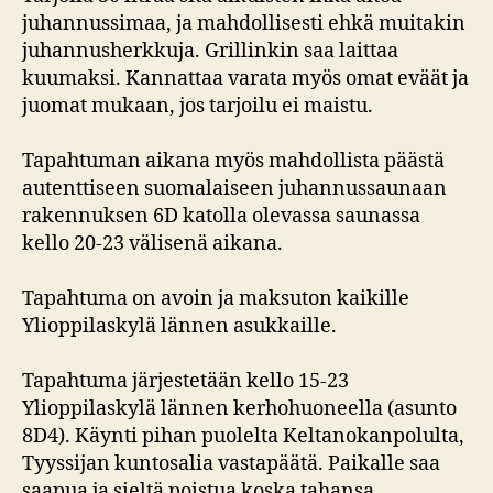
juhannussimaa, ja mahdollisesti ehkä muitakin
juhannusherkkuja. Grillinkin saa laittaa
kuumaksi. Kannattaa varata myös omat eväät ja
juomat mukaan, jos tarjoilu ei maistu.
Tapahtuman aikana myös mahdollista päästä
autenttiseen suomalaiseen juhannussaunaan
rakennuksen 6D katolla olevassa saunassa
kello 20-23 välisenä aikana.
Tapahtuma on avoin ja maksuton kaikille
Ylioppilaskylä lännen asukkaille.
Tapahtuma järjestetään kello 15-23
Ylioppilaskylä lännen kerhohuoneella (asunto
8D4). Käynti pihan puolelta Keltanokanpolulta,
Tyyssijan kuntosalia vastapäätä. Paikalle saa
saapua ja sieltä poistua koska tahansa