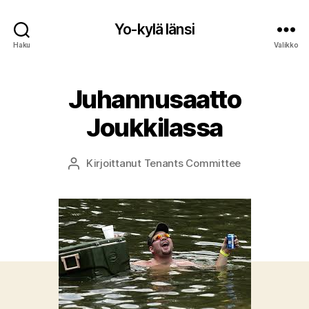
Yo-kylä länsi
Haku
Valikko
Juhannusaatto
Joukkilassa
Kirjoittanut
Tenants Committee
Kirjoittaja