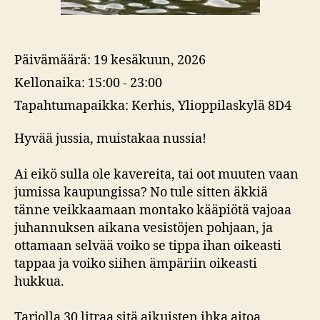
Päivämäärä:
19 kesäkuun, 2026
Kellonaika:
15:00 - 23:00
Tapahtumapaikka:
Kerhis, Ylioppilaskylä 8D4
Hyvää jussia, muistakaa nussia!
Ai eikö sulla ole kavereita, tai oot muuten vaan
jumissa kaupungissa? No tule sitten äkkiä
tänne veikkaamaan montako kääpiötä vajoaa
juhannuksen aikana vesistöjen pohjaan, ja
ottamaan selvää voiko se tippa ihan oikeasti
tappaa ja voiko siihen ämpäriin oikeasti
hukkua.
Tarjolla 30 litraa sitä aikuisten ihka aitoa