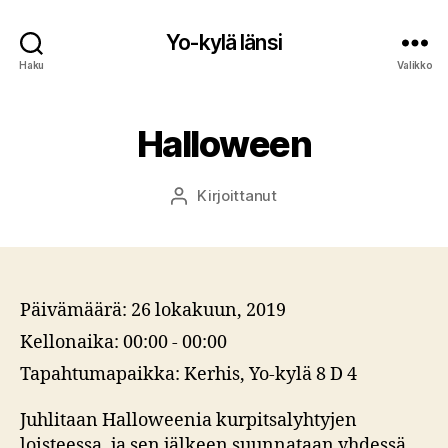
Yo-kylä länsi
Haku
Valikko
Halloween
Kirjoittanut
Kirjoittaja
Päivämäärä:
26 lokakuun, 2019
Kellonaika:
00:00 - 00:00
Tapahtumapaikka:
Kerhis, Yo-kylä 8 D 4
Juhlitaan Halloweenia kurpitsalyhtyjen
loisteessa, ja sen jälkeen suunnataan yhdessä