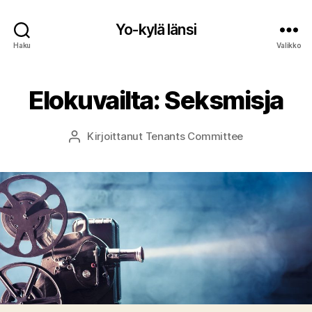
Yo-kylä länsi
Haku
Valikko
Elokuvailta: Seksmisja
Kirjoittanut
Tenants Committee
Kirjoittaja