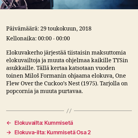
Päivämäärä:
29 toukokuun, 2018
Kellonaika:
00:00 - 00:00
Elokuvakerho järjestää tiistaisin maksuttomia
elokuvailtoja ja muuta ohjelmaa kaikille TYSin
asukkaille. Tällä kertaa katsotaan vuoden
toinen Miloš Formanin ohjaama elokuva, One
Flew Over the Cuckoo’s Nest (1975). Tarjolla on
popcornia ja muuta purtavaa.
←
Elokuvailta: Kummisetä
→
Elokuva-ilta: Kummisetä Osa 2