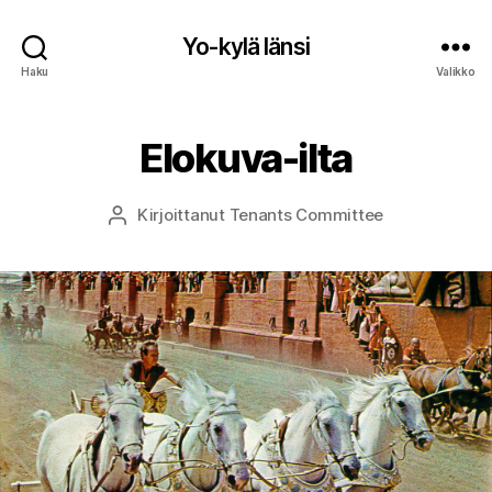
Yo-kylä länsi
Haku
Valikko
Elokuva-ilta
Kirjoittanut
Tenants Committee
Kirjoittaja