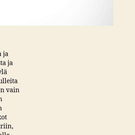
 ja
ta ja
ylä
lleita
n vain
n
n
kot
riin,