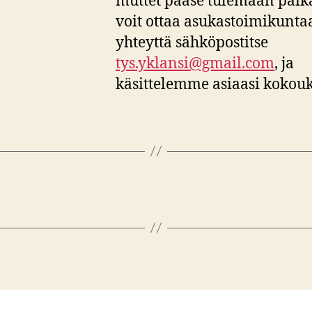
muttet pääse tulemaan paika
voit ottaa asukastoimikunta
yhteyttä sähköpostitse
tys.yklansi@gmail.com
, ja
käsittelemme asiaasi kokouk