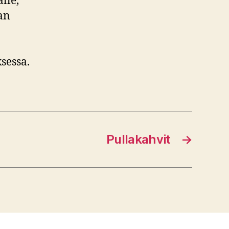
lle,
an
sessa.
Pullakahvit
→