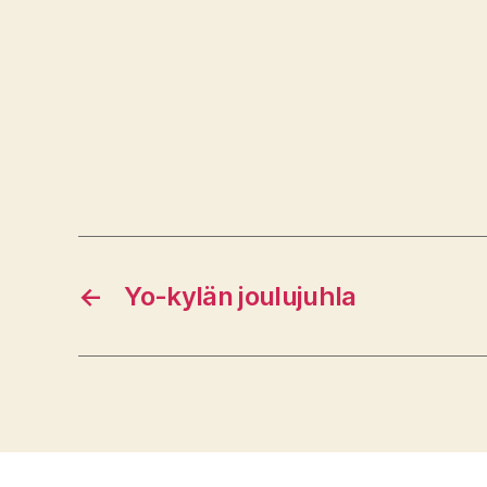
←
Yo-kylän joulujuhla