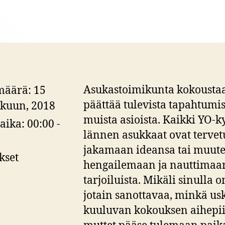
Asukastoimikunta kokoustaa
määrä:
15
päättää tulevista tapahtumis
kuun, 2018
muista asioista. Kaikki YO-k
aika:
00:00 -
lännen asukkaat ovat tervetu
jakamaan ideansa tai muute
kset
hengailemaan ja nauttimaa
tarjoiluista. Mikäli sinulla o
jotain sanottavaa, minkä us
kuuluvan kokouksen aihepii