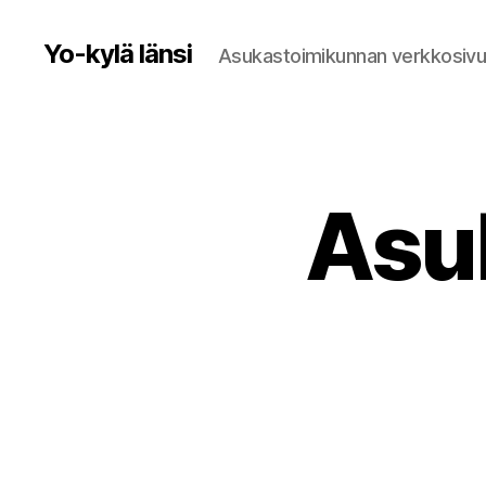
Yo-kylä länsi
Asukastoimikunnan verkkosivu
Asu