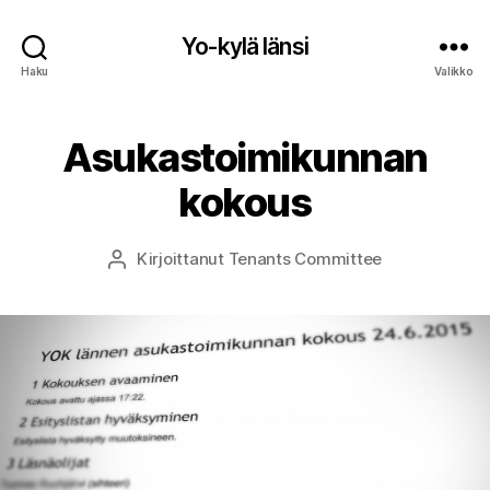
Yo-kylä länsi
Haku
Valikko
Asukastoimikunnan
kokous
Kirjoittanut
Tenants Committee
Kirjoittaja