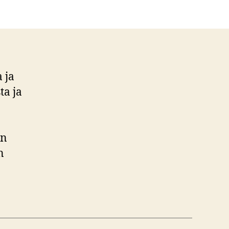
 ja
ta ja
in
n