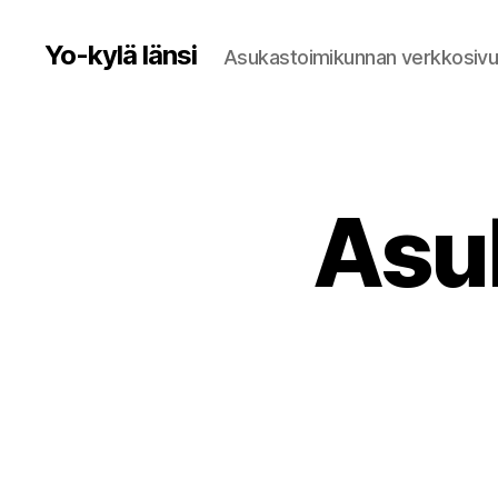
Yo-kylä länsi
Asukastoimikunnan verkkosivu
Asu