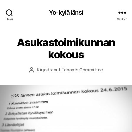
Yo-kylä länsi
Haku
Valikko
Asukastoimikunnan
kokous
Kirjoittanut
Tenants Committee
Kirjoittaja